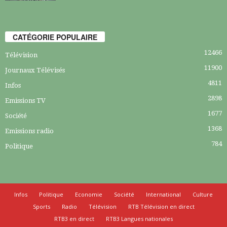
CATÉGORIE POPULAIRE
12466
Télévision
11900
Journaux Télévisés
4811
Infos
2898
Emissions TV
1677
Société
1368
Emissions radio
784
Politique
Infos
Politique
Economie
Société
International
Culture
Sports
Radio
Télévision
RTB Télévision en direct
RTB3 en direct
RTB3 Langues nationales