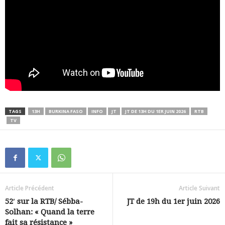
TAGS
13H
BURKINA FASO
INFO
JT
JT DE 13H DU 1ER JUIN 2026
RTB
TV
Article Précédent
Article Suivant
52′ sur la RTB/ Sébba-
JT de 19h du 1er juin 2026
Solhan: « Quand la terre
fait sa résistance »