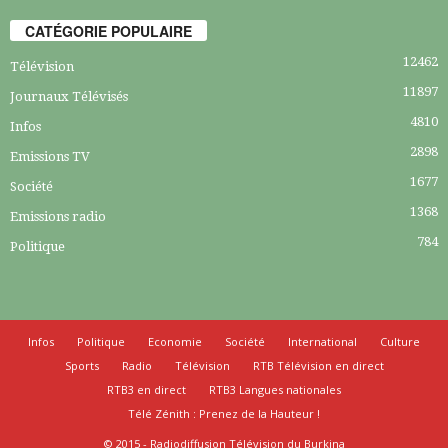
CATÉGORIE POPULAIRE
12462
Télévision
11897
Journaux Télévisés
4810
Infos
2898
Emissions TV
1677
Société
1368
Emissions radio
784
Politique
Infos
Politique
Economie
Société
International
Culture
Sports
Radio
Télévision
RTB Télévision en direct
RTB3 en direct
RTB3 Langues nationales
Télé Zénith : Prenez de la Hauteur !
© 2015 - Radiodiffusion Télévision du Burkina