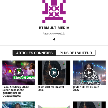
RTBMULTIMEDIA
https://wwww.rtb.bf
ARTICLES CONNEXES
PLUS DE L'AUTEUR
Faso Academy 2026 :
JT de 20H du 06 août
JT de 19H du 06 août
Seconde manche
2026
2026
éliminatoire de
Ouagadougou