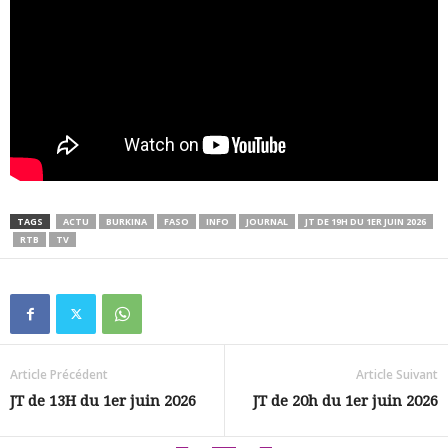
TAGS
ACTU
BURKINA
FASO
INFO
JOURNAL
JT DE 19H DU 1ER JUIN 2026
RTB
TV
Article Précédent
Article Suivant
JT de 13H du 1er juin 2026
JT de 20h du 1er juin 2026