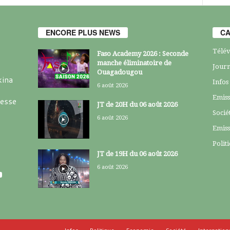
ENCORE PLUS NEWS
CA
Télév
Faso Academy 2026 : Seconde
manche éliminatoire de
Journ
Ouagadougou
kina
Infos
6 août 2026
Emiss
resse
JT de 20H du 06 août 2026
Socié
6 août 2026
Emiss
Polit
JT de 19H du 06 août 2026
6 août 2026