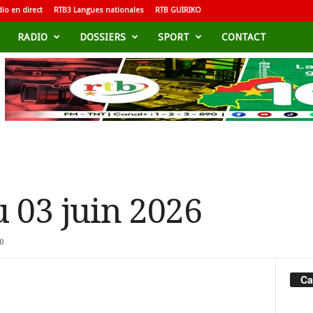
io en direct
RTB3 Langues nationales
RTB GUIRIKO
RADIO
DOSSIERS
SPORT
CONTACT
u 03 juin 2026
0
Ca