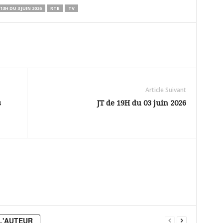
 13H DU 3 JUIN 2026
RTB
TV
Article Suivant
s
JT de 19H du 03 juin 2026
L'AUTEUR