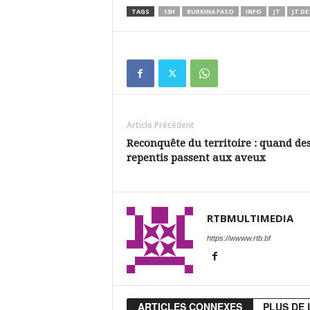
TAGS
13H
BURKINA FASO
INFO
JT
JT DE
Article Précédent
Reconquête du territoire : quand de
repentis passent aux aveux
RTBMULTIMEDIA
https://wwww.rtb.bf
ARTICLES CONNEXES
PLUS DE 