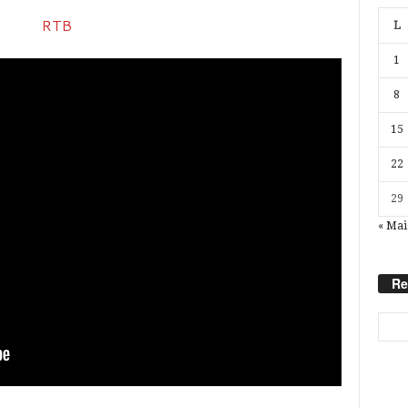
L
1
8
15
22
29
« Mai
Re