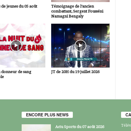
 de jeunes du 05 août
Témoignage de l’ancien
combattant, Sergent Fousséni
Namagni Bengaly
u donneur de sang
JT de 20H du 19 juillet 2026
le
ENCORE PLUS NEWS
CA
Télév
Actu Sports du 07 août 2026