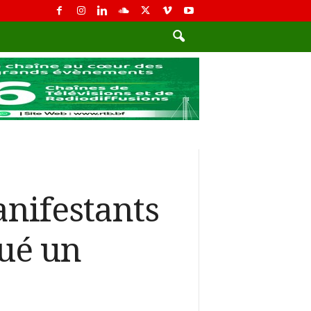
nifestants
ué un