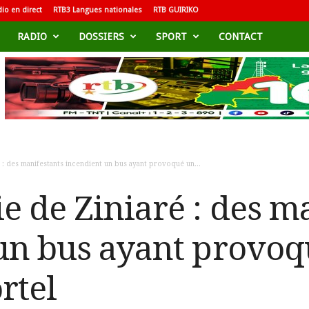
io en direct
RTB3 Langues nationales
RTB GUIRIKO
RADIO
DOSSIERS
SPORT
CONTACT
: des manifestants incendient un bus ayant provoqué un...
 de Ziniaré : des ma
un bus ayant provoq
rtel