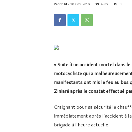
é
Par
rtb.bf
-
30 avril 2016
4805
0
v
i
s
i
o
n
d
u
B
u
« Suite à un accident mortel dans le 
r
motocycliste qui a malheureusement 
k
i
manifestants ont mis le feu au bus qu
n
Ziniaré après le constat effectué par
a
Craignant pour sa sécurité le chauff
immédiatement après l’accident à la 
brigade à l’heure actuelle.