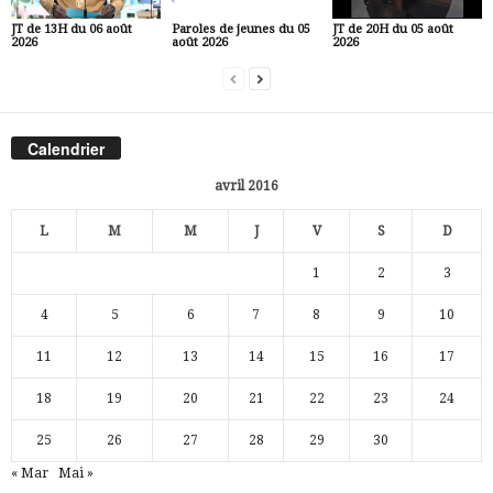
JT de 13H du 06 août
Paroles de jeunes du 05
JT de 20H du 05 août
2026
août 2026
2026
Calendrier
avril 2016
L
M
M
J
V
S
D
1
2
3
4
5
6
7
8
9
10
11
12
13
14
15
16
17
18
19
20
21
22
23
24
25
26
27
28
29
30
« Mar
Mai »