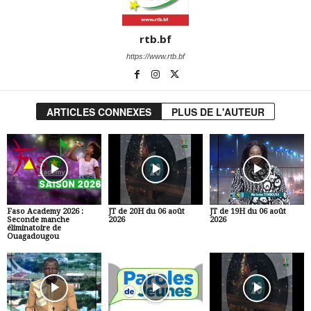
rtb.bf
https://www.rtb.bf
ARTICLES CONNEXES
PLUS DE L'AUTEUR
Faso Academy 2026 :
JT de 20H du 06 août
JT de 19H du 06 août
Seconde manche
2026
2026
éliminatoire de
Ouagadougou