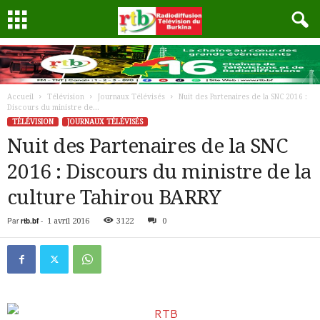
Accueil
Télévision
Journaux Télévisés
Nuit des Partenaires de la SNC 2016 :
Discours du ministre de...
TÉLÉVISION
JOURNAUX TÉLÉVISÉS
Nuit des Partenaires de la SNC
2016 : Discours du ministre de la
culture Tahirou BARRY
Par
rtb.bf
-
1 avril 2016
3122
0