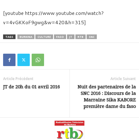
[youtube https://www.youtube.com/watch?
v=4vGKKoF9gwg&w=420&h=315]
TAGS
BURKINA
CULTURE
FASO
JT
RTB
SNC
Article Précédent
Article Suivant
JT de 20h du 01 avril 2016
Nuit des partenaires de la
SNC 2016 : Discours de la
Marraine Sika KABORE
première dame du faso