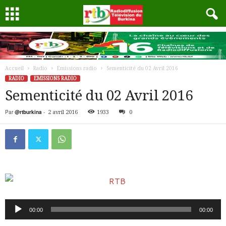
Accueil
Radio
Emissions radio
Sementicité du 02 Avril 2016
RADIO
EMISSIONS RADIO
Sementicité du 02 Avril 2016
Par
@rtburkina
-
2 avril 2016
1933
0
Lecteur
00:00
00:00
audio