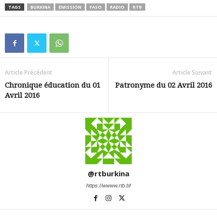
TAGS
BURKINA
EMISSION
FASO
RADIO
RTB
Article Précédent
Article Suivant
Chronique éducation du 01
Patronyme du 02 Avril 2016
Avril 2016
@rtburkina
https://wwww.rtb.bf