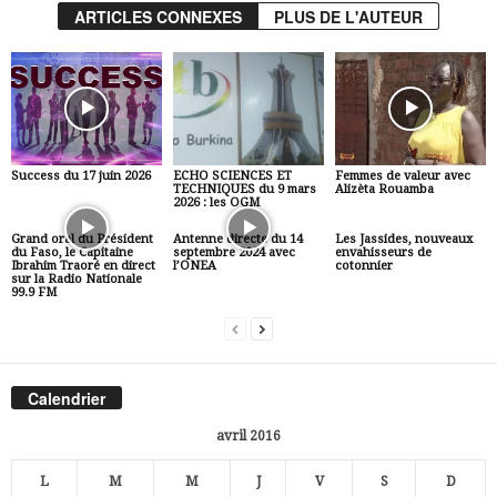
ARTICLES CONNEXES
PLUS DE L'AUTEUR
Success du 17 juin 2026
ECHO SCIENCES ET
Femmes de valeur avec
TECHNIQUES du 9 mars
Alizèta Rouamba
2026 : les OGM
Grand oral du Président
Antenne directe du 14
Les Jassides, nouveaux
du Faso, le Capitaine
septembre 2024 avec
envahisseurs de
Ibrahim Traoré en direct
l’ONEA
cotonnier
sur la Radio Nationale
99.9 FM
Calendrier
avril 2016
L
M
M
J
V
S
D