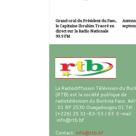
Grand oral du Président du Faso,
Antenne
le Capitaine Ibrahim Traoré en
septem
direct sur la Radio Nationale
99.9 FM
La Radiodiffusion Télévision du Bur
(RTB) est la société publique de
radiotélévision du Burkina Faso. Ad
: 01 BP 2530 Ouagadougou 01 Tél :
(+226) 25 31-83-53 / 63 E-mail :
info@rtb.bf
Contact:
info@rtb.bf