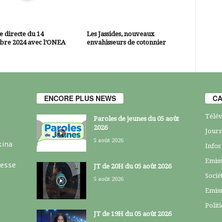
 directe du 14
Les Jassides, nouveaux
bre 2024 avec l’ONEA
envahisseurs de cotonnier
ENCORE PLUS NEWS
CA
Télév
Paroles de jeunes du 05 août
2026
Journ
5 août 2026
kina
Infos
Emiss
resse
JT de 20H du 05 août 2026
Socié
5 août 2026
Emiss
Polit
JT de 19H du 05 août 2026