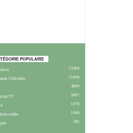
TÉGORIE POPULAIRE
12458
ision
11894
aux Télévisés
4809
2897
ions TV
1676
té
1368
ions radio
783
ique