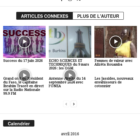
ARTICLES CONNEXES
PLUS DE L'AUTEUR
Success du 17 juin 2026
ECHO SCIENCES ET
Femmes de valeur avec
TECHNIQUES du 9 mars
Alizèta Rouamba
2026 : les OGM
Grand oral du Président
Antenne directe du 14
Les Jassides, nouveaux
du Faso, le Capitaine
septembre 2024 avec
envahisseurs de
Ibrahim Traoré en direct
l’ONEA
cotonnier
sur la Radio Nationale
99.9 FM
Calendrier
avril 2016