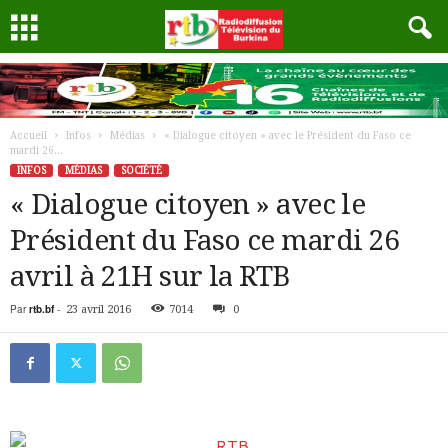
Accueil
Infos
Médias
« Dialogue citoyen » avec le Président du Faso ce
mardi 26...
INFOS
MÉDIAS
SOCIÉTÉ
« Dialogue citoyen » avec le
Président du Faso ce mardi 26
avril à 21H sur la RTB
Par
rtb.bf
-
23 avril 2016
7014
0