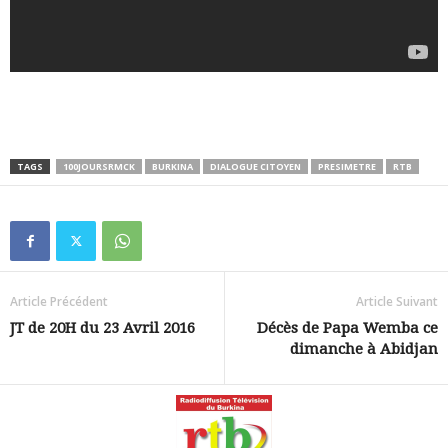
TAGS
100JOURSRMCK
BURKINA
DIALOGUE CITOYEN
PRESIMETRE
RTB
Article Précédent
Article Suivant
JT de 20H du 23 Avril 2016
Décès de Papa Wemba ce
dimanche à Abidjan