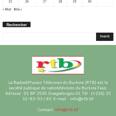
25
26
27
28
29
30
« Mar
Mai »
Rechercher
La Radiodiffusion Télévision du Burkina (RTB) est la
société publique de radiotélévision du Burkina Faso.
Adresse : 01 BP 2530 Ouagadougou 01 Tél : (+226) 25
31-83-53 / 63 E-mail : info@rtb.bf
Contact:
info@rtb.bf