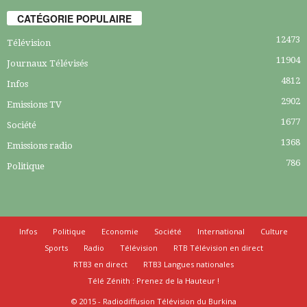
CATÉGORIE POPULAIRE
12473
Télévision
11904
Journaux Télévisés
4812
Infos
2902
Emissions TV
1677
Société
1368
Emissions radio
786
Politique
Infos
Politique
Economie
Société
International
Culture
Sports
Radio
Télévision
RTB Télévision en direct
RTB3 en direct
RTB3 Langues nationales
Télé Zénith : Prenez de la Hauteur !
© 2015 - Radiodiffusion Télévision du Burkina