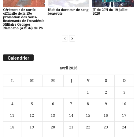
Cérémonie de sortie
Nuit du donneur de sang
JT de 20H du 19 juillet
officielle de la 25e
bénévole
2026
promotion des Sous-
lieutenants de l’Académie
Militaire Georges
Namoano (AMGN) de Pô
Calendrier
avril 2016
L
M
M
J
V
S
D
1
2
3
4
5
6
7
8
9
10
11
12
13
14
15
16
17
18
19
20
21
22
23
24