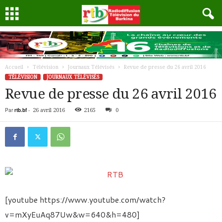
Accueil
Télévision
Journaux Télévisés
Revue de presse du 26 avril 2016
TÉLÉVISION
JOURNAUX TÉLÉVISÉS
Revue de presse du 26 avril 2016
Par
rtb.bf
-
26 avril 2016
2165
0
[youtube https://www.youtube.com/watch?
v=mXyEuAq87Uw&w=640&h=480]