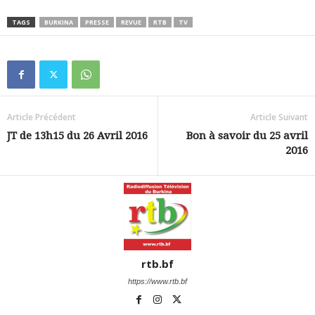
TAGS
BURKINA
PRESSE
REVUE
RTB
TV
Article Précédent
Article Suivant
JT de 13h15 du 26 Avril 2016
Bon à savoir du 25 avril
2016
rtb.bf
https://www.rtb.bf