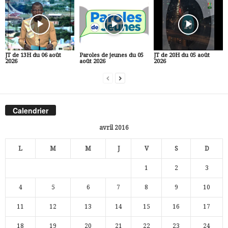
JT de 13H du 06 août
Paroles de jeunes du 05
JT de 20H du 05 août
2026
août 2026
2026
Calendrier
avril 2016
L
M
M
J
V
S
D
1
2
3
4
5
6
7
8
9
10
11
12
13
14
15
16
17
18
19
20
21
22
23
24