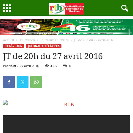
Accueil
Télévision
Journaux Télévisés
JT de 20h du 27 avril 2016
TÉLÉVISION
JOURNAUX TÉLÉVISÉS
JT de 20h du 27 avril 2016
Par
rtb.bf
-
27 avril 2016
4377
0