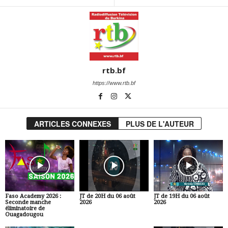
rtb.bf
https://www.rtb.bf
ARTICLES CONNEXES
PLUS DE L'AUTEUR
Faso Academy 2026 :
JT de 20H du 06 août
JT de 19H du 06 août
Seconde manche
2026
2026
éliminatoire de
Ouagadougou