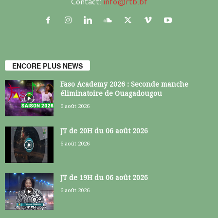
Contact:
info@rtb.bf
ENCORE PLUS NEWS
Faso Academy 2026 : Seconde manche
éliminatoire de Ouagadougou
6 août 2026
JT de 20H du 06 août 2026
6 août 2026
JT de 19H du 06 août 2026
6 août 2026