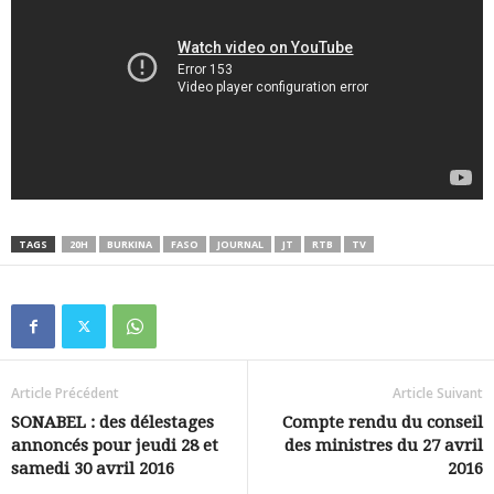
TAGS
20H
BURKINA
FASO
JOURNAL
JT
RTB
TV
Article Précédent
Article Suivant
SONABEL : des délestages
Compte rendu du conseil
annoncés pour jeudi 28 et
des ministres du 27 avril
samedi 30 avril 2016
2016