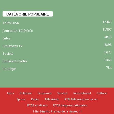
CATÉGORIE POPULAIRE
12462
Télévision
11897
Journaux Télévisés
4810
Infos
2898
Emissions TV
1677
Société
1368
Emissions radio
784
Politique
Infos
Politique
Economie
Société
International
Culture
Sports
Radio
Télévision
RTB Télévision en direct
RTB3 en direct
RTB3 Langues nationales
Télé Zénith : Prenez de la Hauteur !