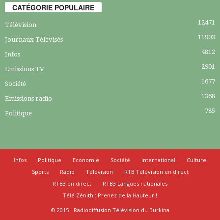
CATÉGORIE POPULAIRE
12471
Télévision
11903
Journaux Télévisés
4812
Infos
2901
Emissions TV
1677
Société
1368
Emissions radio
785
Politique
Infos
Politique
Economie
Société
International
Culture
Sports
Radio
Télévision
RTB Télévision en direct
RTB3 en direct
RTB3 Langues nationales
Télé Zénith : Prenez de la Hauteur !
© 2015 - Radiodiffusion Télévision du Burkina