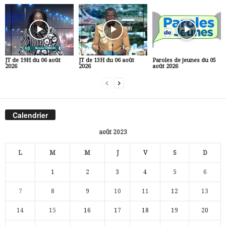
JT de 19H du 06 août
JT de 13H du 06 août
Paroles de jeunes du 05
2026
2026
août 2026
Calendrier
août 2023
L
M
M
J
V
S
D
1
2
3
4
5
6
7
8
9
10
11
12
13
14
15
16
17
18
19
20