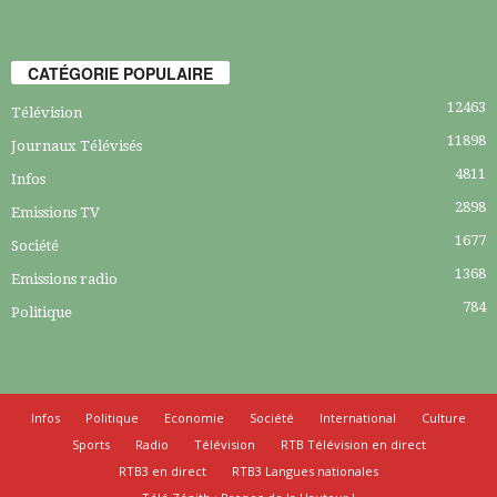
CATÉGORIE POPULAIRE
12463
Télévision
11898
Journaux Télévisés
4811
Infos
2898
Emissions TV
1677
Société
1368
Emissions radio
784
Politique
Infos
Politique
Economie
Société
International
Culture
Sports
Radio
Télévision
RTB Télévision en direct
RTB3 en direct
RTB3 Langues nationales