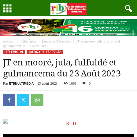
Accueil
Télévision
Journaux Télévisés
JT en mooré, jula, fulfuldé et
gulmancema du 23 Août 2023
TÉLÉVISION
JOURNAUX TÉLÉVISÉS
JT en mooré, jula, fulfuldé et
gulmancema du 23 Août 2023
Par
RTBMULTIMEDIA
-
23 août 2023
1063
0