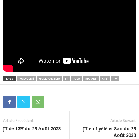
TAGS
FULFULDÉ
GULMANCEMA
JT
JULA
MOORE
RTB
TV
Article Précédent
Article Suivant
JT de 13H du 23 Août 2023
JT en Lyélé et San du 23
Août 2023