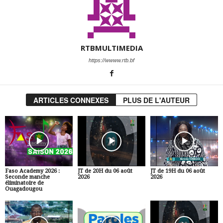
RTBMULTIMEDIA
https://wwww.rtb.bf
ARTICLES CONNEXES
PLUS DE L'AUTEUR
Faso Academy 2026 :
JT de 20H du 06 août
JT de 19H du 06 août
Seconde manche
2026
2026
éliminatoire de
Ouagadougou