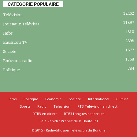
CATÉGORIE POPULAIRE
12462
Télévision
11897
Journaux Télévisés
4810
Infos
2898
Emissions TV
1677
Société
1368
Emissions radio
784
Politique
Infos
Politique
Economie
Société
International
Culture
Sports
Radio
Télévision
RTB Télévision en direct
RTB3 en direct
RTB3 Langues nationales
Télé Zénith : Prenez de la Hauteur !
© 2015 - Radiodiffusion Télévision du Burkina