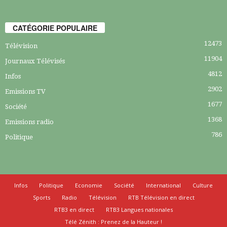
CATÉGORIE POPULAIRE
12473
Télévision
11904
Journaux Télévisés
4812
Infos
2902
Emissions TV
1677
Société
1368
Emissions radio
786
Politique
Infos
Politique
Economie
Société
International
Culture
Sports
Radio
Télévision
RTB Télévision en direct
RTB3 en direct
RTB3 Langues nationales
Télé Zénith : Prenez de la Hauteur !