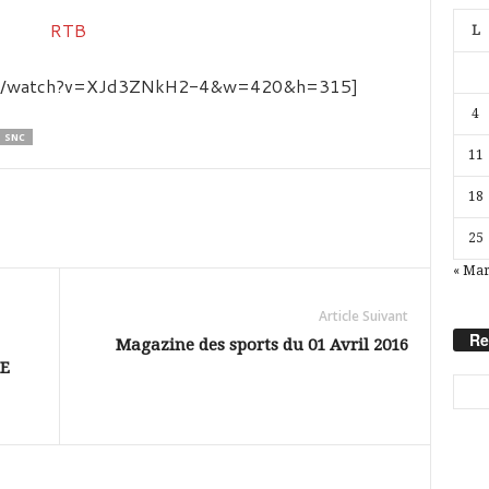
L
com/watch?v=XJd3ZNkH2-4&w=420&h=315]
4
SNC
11
18
25
« Ma
Article Suivant
Re
Magazine des sports du 01 Avril 2016
RE