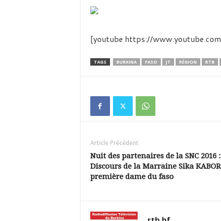
é
v
i
s
[youtube https://www.youtube.
i
o
n
TAGS
BURKINA
FASO
JT
RÉGION
RTB
d
u
B
u
r
k
i
Article Précédent
n
a
Nuit des partenaires de la SNC 2016 :
Discours de la Marraine Sika KABO
première dame du faso
rtb.bf