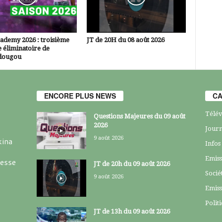
ademy 2026 : troisième
JT de 20H du 08 août 2026
 éliminatoire de
dougou
ENCORE PLUS NEWS
CA
Télév
Questions Majeures du 09 août
2026
Journ
9 août 2026
kina
Infos
Emiss
resse
JT de 20h du 09 août 2026
Socié
9 août 2026
Emiss
Polit
JT de 13h du 09 août 2026