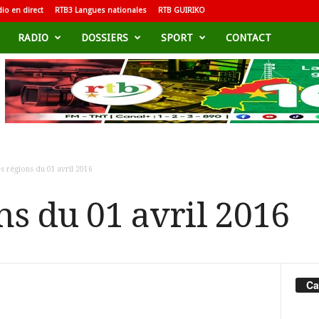
io en direct
RTB3 Langues nationales
RTB GUIRIKO
RADIO
DOSSIERS
SPORT
CONTACT
s régions du 01 avril 2016
ns du 01 avril 2016
Ca