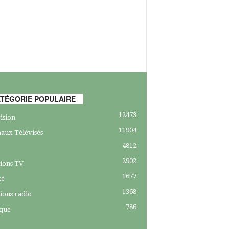
TÉGORIE POPULAIRE
12473
ision
11904
aux Télévisés
4812
2902
ions TV
1677
té
1368
ions radio
786
ique