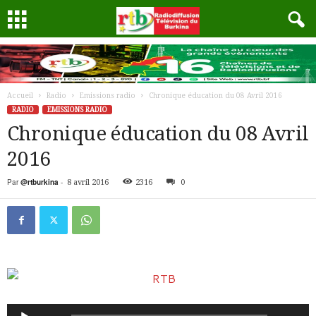
Accueil
Radio
Emissions radio
Chronique éducation du 08 Avril 2016
RADIO
EMISSIONS RADIO
Chronique éducation du 08 Avril
2016
Par
@rtburkina
-
8 avril 2016
2316
0
Lecteur