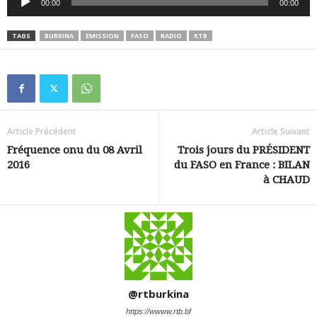
00:00
00:00
audio
TAGS
BURKINA
EMISSION
FASO
RADIO
RTB
Article Précédent
Article Suivant
Fréquence onu du 08 Avril
Trois jours du PRÉSIDENT
2016
du FASO en France : BILAN
à CHAUD
@rtburkina
https://wwww.rtb.bf