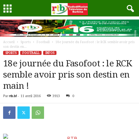
Accueil
Sports
Football
18e journée du Fasofoot : le RCK semble avoir pris
son destin en...
SPORTS
FOOTBALL
INFOS
18e journée du Fasofoot : le RCK
semble avoir pris son destin en
main !
Par
rtb.bf
-
11 avril 2016
3913
0