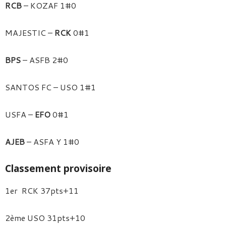
RCB
– KOZAF 1#0
MAJESTIC –
RCK
0#1
BPS
– ASFB 2#0
SANTOS FC – USO 1#1
USFA –
EFO
0#1
AJEB
– ASFA Y 1#0
Classement provisoire
1er RCK 37pts+11
2ème USO 31pts+10