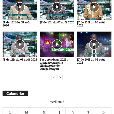
JT de 13H du 08 août
JT de 13h du 07 août 2026
JT de 13H du 06 août
2026
2026
JT de 13h du 05 août 2026
Faso Academy 2026 :
JT de 20H du 04 août
première manche
2026
éliminatoire de
Ouagadougou
Calendrier
avril 2016
L
M
M
J
V
S
D