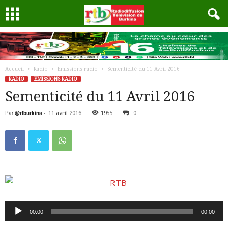
Accueil
Radio
Emissions radio
Sementicité du 11 Avril 2016
RADIO
EMISSIONS RADIO
Sementicité du 11 Avril 2016
Par
@rtburkina
-
11 avril 2016
1955
0
Lecteur
00:00
00:00
audio