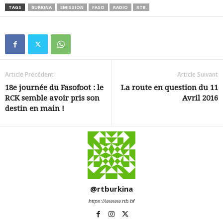
TAGS
BURKINA
EMISSION
FASO
RADIO
RTB
Article Précédent
Article Suivant
18e journée du Fasofoot : le
La route en question du 11
RCK semble avoir pris son
Avril 2016
destin en main !
@rtburkina
https://wwww.rtb.bf