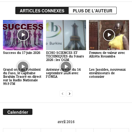
ARTICLES CONNEXES
PLUS DE L'AUTEUR
Success du 17 juin 2026
ECHO SCIENCES ET
Femmes de valeur avec
TECHNIQUES du 9 mars
Alizèta Rouamba
2026 : les OGM
Grand oral du Président
Antenne directe du 14
Les Jassides, nouveaux
du Faso, le Capitaine
septembre 2024 avec
envahisseurs de
Ibrahim Traoré en direct
l’ONEA
cotonnier
sur la Radio Nationale
99.9 FM
Calendrier
avril 2016