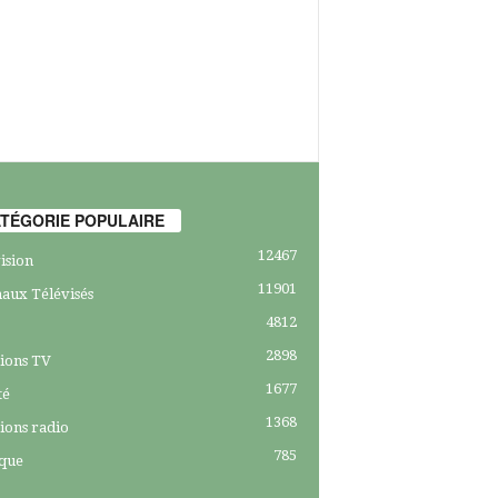
TÉGORIE POPULAIRE
12467
ision
11901
aux Télévisés
4812
2898
ions TV
1677
té
1368
ions radio
785
ique