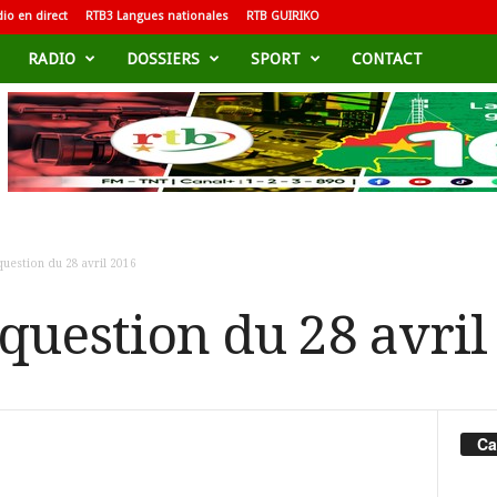
io en direct
RTB3 Langues nationales
RTB GUIRIKO
RADIO
DOSSIERS
SPORT
CONTACT
question du 28 avril 2016
 question du 28 avril
Ca