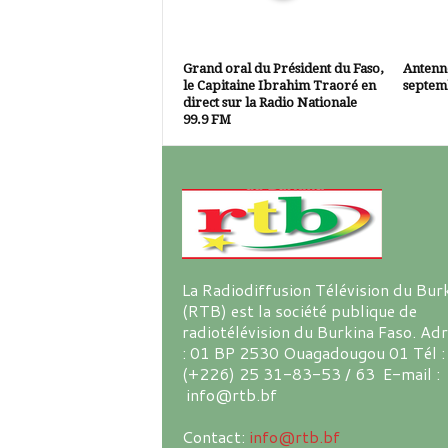
Grand oral du Président du Faso,
Antenne
le Capitaine Ibrahim Traoré en
septem
direct sur la Radio Nationale
99.9 FM
La Radiodiffusion Télévision du Bur
(RTB) est la société publique de
radiotélévision du Burkina Faso. Ad
: 01 BP 2530 Ouagadougou 01 Tél :
(+226) 25 31-83-53 / 63 E-mail :
info@rtb.bf
Contact:
info@rtb.bf