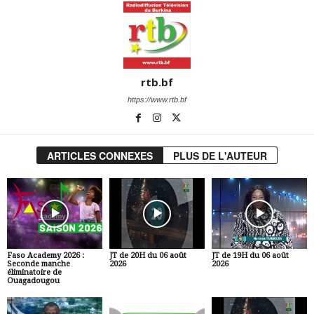
rtb.bf
https://www.rtb.bf
ARTICLES CONNEXES
PLUS DE L'AUTEUR
Faso Academy 2026 :
JT de 20H du 06 août
JT de 19H du 06 août
Seconde manche
2026
2026
éliminatoire de
Ouagadougou