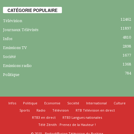
CATÉGORIE POPULAIRE
12462
Télévision
11897
Journaux Télévisés
4810
Infos
2898
Emissions TV
1677
Société
1368
Emissions radio
784
Politique
Infos
Politique
Economie
Société
International
Culture
Sports
Radio
Télévision
RTB Télévision en direct
RTB3 en direct
RTB3 Langues nationales
Télé Zénith : Prenez de la Hauteur !
© 2015 - Radiodiffusion Télévision du Burkina