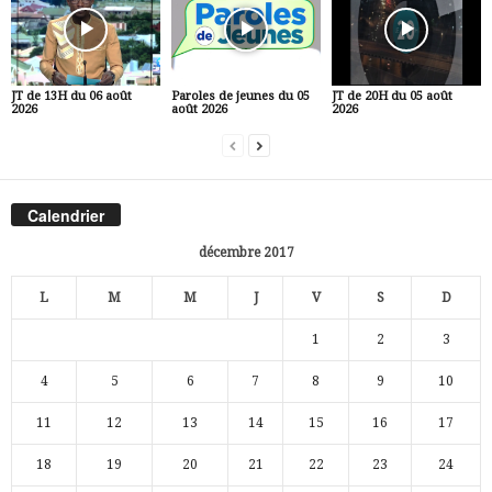
JT de 13H du 06 août
Paroles de jeunes du 05
JT de 20H du 05 août
2026
août 2026
2026
Calendrier
décembre 2017
L
M
M
J
V
S
D
1
2
3
4
5
6
7
8
9
10
11
12
13
14
15
16
17
18
19
20
21
22
23
24