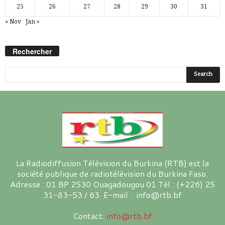
25
26
27
28
29
30
31
« Nov
Jan »
Rechercher
La Radiodiffusion Télévision du Burkina (RTB) est la
société publique de radiotélévision du Burkina Faso.
Adresse : 01 BP 2530 Ouagadougou 01 Tél : (+226) 25
31-83-53 / 63 E-mail : info@rtb.bf
Contact:
info@rtb.bf