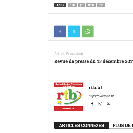
TAGS
19H
JT
RTB
TV
Article Précédent
Revue de presse du 13 décembre 201
rtb.bf
https://www.rtb.bf
ARTICLES CONNEXES
PLUS DE 