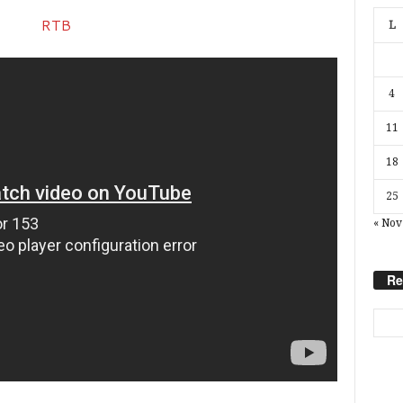
L
4
11
18
25
« Nov
Re