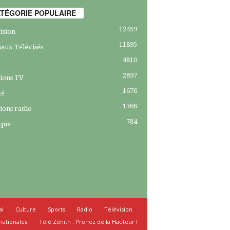
TÉGORIE POPULAIRE
12459
ision
11895
aux Télévisés
4810
2897
ions TV
1676
té
1368
ions radio
784
ique
al
Culture
Sports
Radio
Télévision
nationales
Télé Zénith : Prenez de la Hauteur !