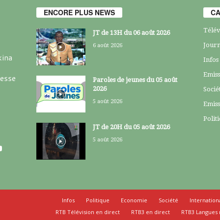
ENCORE PLUS NEWS
CA
Télév
JT de 13H du 06 août 2026
Journ
6 août 2026
kina
Infos
Emiss
resse
Paroles de jeunes du 05 août
2026
Socié
5 août 2026
Emiss
Polit
JT de 20H du 05 août 2026
5 août 2026
Infos
Politique
Economie
Société
Internation
RTB Télévision en direct
RTB3 en direct
RTB3 Langues 