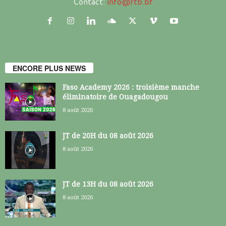
Contact:
info@rtb.bf
ENCORE PLUS NEWS
Faso Academy 2026 : troisième manche
éliminatoire de Ouagadougou
8 août 2026
JT de 20H du 08 août 2026
8 août 2026
JT de 13H du 08 août 2026
8 août 2026