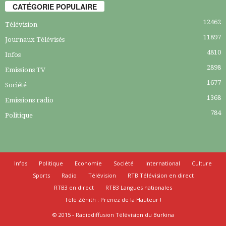
CATÉGORIE POPULAIRE
12462
Télévision
11897
Journaux Télévisés
4810
Infos
2898
Emissions TV
1677
Société
1368
Emissions radio
784
Politique
Infos
Politique
Economie
Société
International
Culture
Sports
Radio
Télévision
RTB Télévision en direct
RTB3 en direct
RTB3 Langues nationales
Télé Zénith : Prenez de la Hauteur !
© 2015 - Radiodiffusion Télévision du Burkina