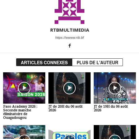
RTBMULTIMEDIA
https://wwww.rtb.bf
ARTICLES CONNEXES
PLUS DE L'AUTEUR
Faso Academy 2026 :
JT de 20H du 06 août
JT de 19H du 06 août
Seconde manche
2026
2026
éliminatoire de
Ouagadougou