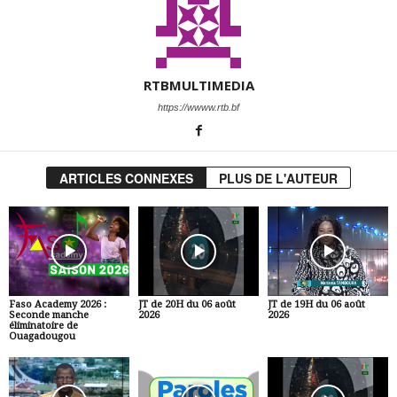
RTBMULTIMEDIA
https://wwww.rtb.bf
ARTICLES CONNEXES
PLUS DE L'AUTEUR
Faso Academy 2026 :
JT de 20H du 06 août
JT de 19H du 06 août
Seconde manche
2026
2026
éliminatoire de
Ouagadougou