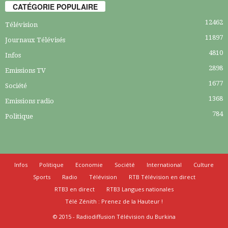
CATÉGORIE POPULAIRE
12462
Télévision
11897
Journaux Télévisés
4810
Infos
2898
Emissions TV
1677
Société
1368
Emissions radio
784
Politique
Infos
Politique
Economie
Société
International
Culture
Sports
Radio
Télévision
RTB Télévision en direct
RTB3 en direct
RTB3 Langues nationales
Télé Zénith : Prenez de la Hauteur !
© 2015 - Radiodiffusion Télévision du Burkina