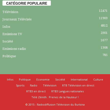
CATÉGORIE POPULAIRE
12471
Télévision
11903
Journaux Télévisés
4812
Infos
2901
Emissions TV
1677
Société
1368
Emissions radio
785
Politique
Infos
Politique
Economie
Société
International
Culture
Sports
Radio
Télévision
RTB Télévision en direct
RTB3 en direct
RTB3 Langues nationales
Télé Zénith : Prenez de la Hauteur !
© 2015 - Radiodiffusion Télévision du Burkina