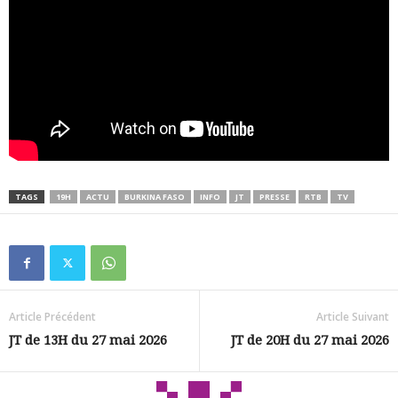
TAGS
19H
ACTU
BURKINA FASO
INFO
JT
PRESSE
RTB
TV
Article Précédent
Article Suivant
JT de 13H du 27 mai 2026
JT de 20H du 27 mai 2026